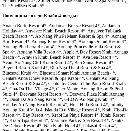
Premier Resort 5*, Sofitel Krabi Phokeethra Golf & Spa Resort 5*,
The ShellSea Krabi 5*
Популярные отели Краби 4 звезды:
Ananta Burin Resort 4*, Andaman Breeze Resort 4*, Andaman
Holiday 4*, Anyavee Krabi Beach Resort 4*, Anyavee Tubkaek
Beach Resort 4*, Ao Nang Phu Pi Maan Resort & Spa 4*, Aonang
Buri Resort 4*, Aonang Fiore Resort 4*, Aonang Orchid Resort 4*,
Aonang Phu Petra Resort 4*, Aonang Princeville Villa Resort &
Spa 4*, Aonang Villa Resort 4*, Apple A Day Resort Krabi Aonang
Beach 4*, Arawan Krabi Beach Resort 4*, Ava Sea Resort 4*,
Avani Ao Nang Cliff Krabi Resort 4*, Ban Sainai Resort 4*
Beyond Resort Krabi 4*, Bhu Nga Thani Resort & Spa 4*,
Bluesotel Krabi 4*, Bluesotel Smart Krabi Aonang Beach 4*,
Centara Anda Dhevi Resort & Spa Krabi 4*, Centara Ao Nang
Beach Resort & Spa 4*, Centra by Centara Phu Pano Resort Krabi
4*, Cha-Da Thai Village 4*, Cher Mantra Aonang Resort & Pool
Suite 4*, Deevana Krabi Resort 4*, Deevana Plaza Krabi Aonang
4*, Dusit D2 Ao Nang Krabi 4*, GLOW Ao Nang Krabi 4*,
Holiday Ao Nang Beach Resort 4*, Hula Hula Resort 4*, Infinity
Aonang Krabi Villa 4, Islanda Eco Village Resort 4*, Krabi Cha-Da
Resort 4*, Bay Resort 4*, Krabi La Playa Resort 4*, Krabi Resort
4*, Krabi Tipa Resort 4*, Maritime Park & ​​Spa Resort 4*, Nantra
De Deluxe Resort 4*, Nap Krabi Hotel 4*, Pakasai Resort 4*,
Panan Krabi Resort 4*, Pavillion Queen’s Bay Hotel 4*, Peace