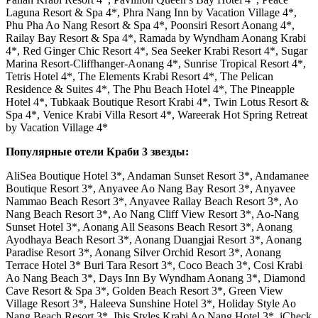
Laguna Resort & Spa 4*, Phra Nang Inn by Vacation Village 4*,
Phu Pha Ao Nang Resort & Spa 4*, Poonsiri Resort Aonang 4*,
Railay Bay Resort & Spa 4*, Ramada by Wyndham Aonang Krabi
4*, Red Ginger Chic Resort 4*, Sea Seeker Krabi Resort 4*, Sugar
Marina Resort-Cliffhanger-Aonang 4*, Sunrise Tropical Resort 4*,
Tetris Hotel 4*, The Elements Krabi Resort 4*, The Pelican
Residence & Suites 4*, The Phu Beach Hotel 4*, The Pineapple
Hotel 4*, Tubkaak Boutique Resort Krabi 4*, Twin Lotus Resort &
Spa 4*, Venice Krabi Villa Resort 4*, Wareerak Hot Spring Retreat
by Vacation Village 4*
Популярные отели Краби 3 звезды:
AliSea Boutique Hotel 3*, Andaman Sunset Resort 3*, Andamanee
Boutique Resort 3*, Anyavee Ao Nang Bay Resort 3*, Anyavee
Nammao Beach Resort 3*, Anyavee Railay Beach Resort 3*, Ao
Nang Beach Resort 3*, Ao Nang Cliff View Resort 3*, Ao-Nang
Sunset Hotel 3*, Aonang All Seasons Beach Resort 3*, Aonang
Ayodhaya Beach Resort 3*, Aonang Duangjai Resort 3*, Aonang
Paradise Resort 3*, Aonang Silver Orchid Resort 3*, Aonang
Terrace Hotel 3* Buri Tara Resort 3*, Coco Beach 3*, Cosi Krabi
Ao Nang Beach 3*, Days Inn By Wyndham Aonang 3*, Diamond
Cave Resort & Spa 3*, Golden Beach Resort 3*, Green View
Village Resort 3*, Haleeva Sunshine Hotel 3*, Holiday Style Ao
Nang Beach Resort 3*, Ibis Styles Krabi Ao Nang Hotel 3*, iCheck