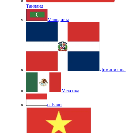
Таиланд
Мальдивы
Доминикана
Мексика
о. Бали