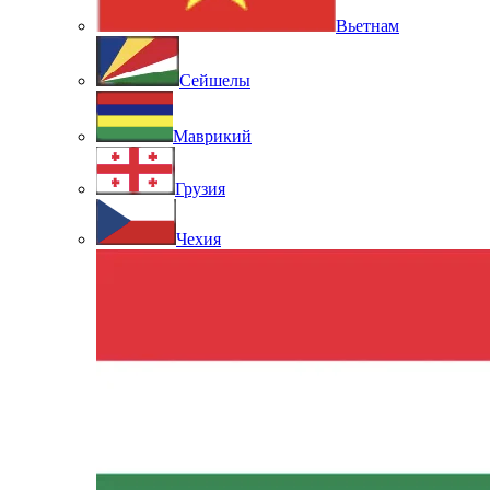
Вьетнам
Сейшелы
Маврикий
Грузия
Чехия