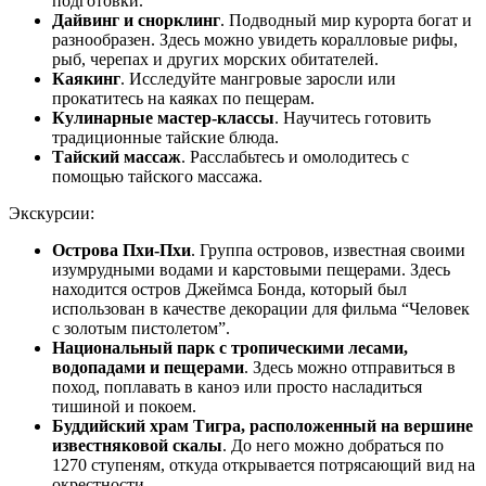
подготовки.
Дайвинг и снорклинг
. Подводный мир курорта богат и
разнообразен. Здесь можно увидеть коралловые рифы,
рыб, черепах и других морских обитателей.
Каякинг
. Исследуйте мангровые заросли или
прокатитесь на каяках по пещерам.
Кулинарные мастер-классы
. Научитесь готовить
традиционные тайские блюда.
Тайский массаж
. Расслабьтесь и омолодитесь с
помощью тайского массажа.
Экскурсии:
Острова Пхи-Пхи
. Группа островов, известная своими
изумрудными водами и карстовыми пещерами. Здесь
находится остров Джеймса Бонда, который был
использован в качестве декорации для фильма “Человек
с золотым пистолетом”.
Национальный парк с тропическими лесами,
водопадами и пещерами
. Здесь можно отправиться в
поход, поплавать в каноэ или просто насладиться
тишиной и покоем.
Буддийский храм Тигра, расположенный на вершине
известняковой скалы
. До него можно добраться по
1270 ступеням, откуда открывается потрясающий вид на
окрестности.