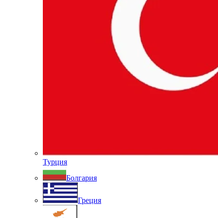
Турция
Болгария
Греция