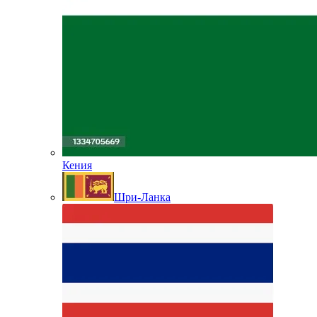
Кения
Шри-Ланка