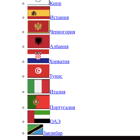
Кипр
Испания
Черногория
Албания
Хорватия
Тунис
Италия
Португалия
ОАЭ
Занзибар