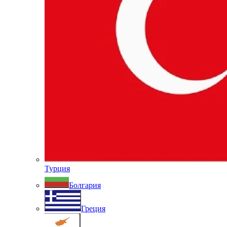
Турция
Болгария
Греция