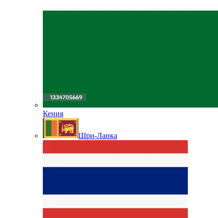
Кения
Шри-Ланка