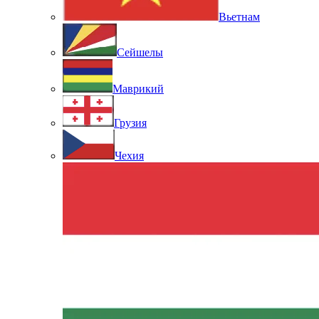
Вьетнам
Сейшелы
Маврикий
Грузия
Чехия