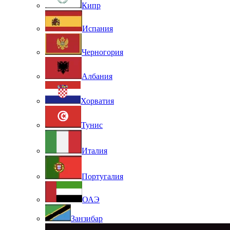
Кипр
Испания
Черногория
Албания
Хорватия
Тунис
Италия
Португалия
ОАЭ
Занзибар