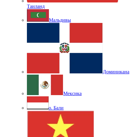
Таиланд
Мальдивы
Доминикана
Мексика
о. Бали