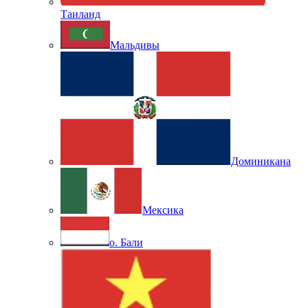
Таиланд
Мальдивы
Доминикана
Мексика
о. Бали