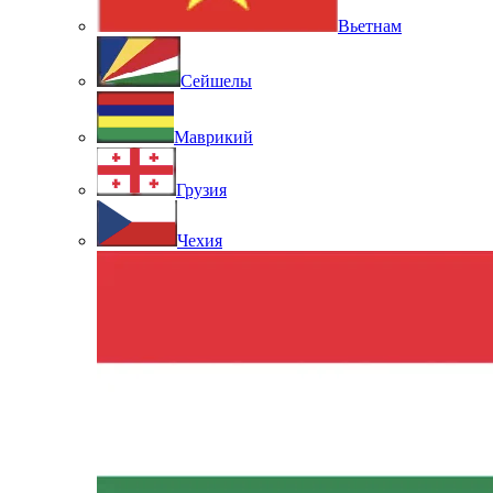
Вьетнам
Сейшелы
Маврикий
Грузия
Чехия