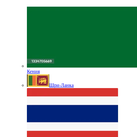
Кения
Шри-Ланка