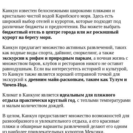
Канкун известен белоснежными широкими пляжами и
кристально чистой водой Карибского моря. Здесь есть
широкий выбор отелей и курортов, которые подходят под
различные бюджеты и предпочтения. Вы можете выбрать
бюджетный отель в центре города или же роскошный
курорт на берегу моря.
Канкун предлагает множество активных развлечений, таких
как водные виды спорта, дайвинг, сноркелинг, а также
экскурсии к рифам и природным паркам
, а ночная жизнь с
множеством баров, клубов и ресторанов никого не оставит
равнодушным. Если вы интересуетесь историей и культурой,
то Канкун также является хорошей отправной точкой для
экскурсий к
древним майя-раскопкам, таким как Тулум и
Чичен-Ица.
Климат в Канкуне является
идеальным для пляжного
отдыха практически круглый год
, с теплыми температурами
и малым количеством дождей.
В целом, Канкун предоставляет множество возможностей для
разнообразного и увлекательного отдыха, а его красивые
пляжи и обширные варианты развлечений делают его одним
из наиболее привлекательных курортов Мексики.