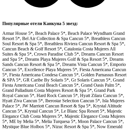
Популярные отели Канкуна 5 звезд:
Armar House 5*, Beach Palace 5*, Beach Palace Wyndham Grand
Resort 5*, Bel Air Collection & Spa Cancun 5*, Breathless Cancun
Soul Resort & Spa 5*, Breathless Riviera Cancun Resort & Spa 5*,
Cancun Beach & Golf Resort 5*, Catalonia Costa Mujeres All
Suites & Spa 5*, Crown Paradise Club 5*, Dreams Cancun Resort
and Spa 5*, Dreams Playa Mujeres Golf & Spa Resort 5*, Dreams
Sands Cancun Resort & Spa 5*, Dreams Vista Cancun 5*, Emporio
Cancun 5*, Excellence Playa Mujeres 5*, Fiesta Americana Cancun
5*, Fiesta Americana Condesa Cancun 5*, Golden Parnassus Resort
& SPA 5*, GR Caribe By Solaris 5*, Gr Solaris Cancun 5*, Grand
Fiesta Americana Coral Beach Cancun 5*, Grand Oasis Palm 5*,
Grand Palladium Costa Mujeres Resort & Spa 5*, Grand Park
Royal Cancun 5*, Hard Rock Cancun 5*, Hyatt Zilara Cancun 5*,
Hyatt Ziva Cancun 5*, Iberostar Selection Cancun 5*, Isla Mujeres
Palace 5*, JW Marriott Cancun Resort & Spa 5*, Krystal Altitude
Cancun 5*, Krystal Cancun 5*, Le Blanc Spa Resort 5*, Majestic
Elegance Club Costa Mujeres 5*, Majestic Elegance Costa Mujeres
5*, ME by Melia 5*, Melia Turquesa 5*, Moon Palace Cancun 5*,
Mystique Blue Holbox 5*, Nizuc Resort & Spa 5*, Now Emerald