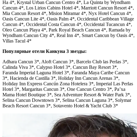
Ha 4*, Krystal Urban Cancun Centro 4*, La Quinta by Wyndham
Cancun 4*, Los Lirios Cabins Hotel 4*, Marriott Cancun Resort 4*,
Mia Cancun Resort 4*, Mision Miramar 4*, Nyx Hotel Cancun 4*,
Oasis Cancun Lite 4*, Oasis Palm 4*, Occidental Caribbean Village
Cancun 4*, Occidental Costa Cancun 4*, Occidental Tucancun 4*,
Oleo Cancun Playa 4*, Park Royal Beach Cancun 4*, Ramada by
Wyndham Cancun City 4*, Real Inn 4*, Smart Cancun by Oasis 4*,
Villas Tacul 4*
Популярные отели Канкуна 3 звезды:
Adhara Cancun 3*, Aloft Cancun 3*, Barcelo Club las Perlas 3*,
Calinda Viva 3*, Calypso Hotel 3*, Cancun Bay Resort 3*,
Faranda Imperial Laguna Hotel 3*, Faranda Maya Caribe Cancun
3*, Hacienda de Castilla 3*, Holiday Inn Cancun Arenas 3*,
Holiday Inn Express Cancún Zona Hotelera 3*, Imperial Las Perlas
Hotel 3*, Margaritas Cancun 3*, One Cancun Centro 3*, Pa’xa
Mama Hotel Boutique 3*, Sea Adventure Resort & Water Park 3*,
Selina Cancun Downtown 3*, Selina Cancun Laguna 3*, Solymar
Beach Resort Cancun 3*, Sotavento Hotel & Yacht Club 3*