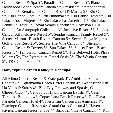
Cancun Resort & Spa 5*, Paradisus Cancun Resort 5*, Planet
Hollywood Beach Resort Cancun 5*, Presidente Intercontinental
Cancun 5*, Renaissance Cancun Resort & Marina 5*, Riu Cancun
5*, Riu Caribe Hotel 5*, Riu Dunamar 5*, Riu Latino Hotel 5*, Riu
Palace Costa Mujeres 5*, Riu Palace Las Americas 5*, Riu Palace
Peninsula Hotel 5*, Royal Solaris Cancun 5*, Royalton CHIC
Cancun, An Autograph Collection All-Inclusive Resort 5*, Sandos
Cancun All Inclusive Resort 5*, Seadust Cancun Family Resort 5*,
Secrets Maroma Beach Riviera Cancun 5*, Secrets Playa Mujeres
Golf & Spa Resort 5*, Secrets The Vine Cancun 5*, Sheraton
Cancun Resort & Towers 5*, Sun Palace 5*, Sunset Royal Beach
Resort 5*, Temptation Cancun Resort 5*, The Beloved Hotel Playa
Mujeres 5*, The Pyramid на Grand Oasis 5*, The Westin Cancun
5*, TRS Coral Hotel 5*
Популярные отели Канкуна 4 звезды:
All Ritmo Cancun Resort & Waterpark 4*, Ambiance Suites
Cancun 4*, Aquamarina Beach Hotel Cancun 4*, Beachscape Kin
Ha Villas & Suites 4*, Blue Bay Getaway and Spa 4*, Cancun
Clipper Club 4*, Canopy by Hilton Cancun La Isla 4*, Casa
Turquesa Boutique 4*, Copacabana Beach Resort 4*, Dos Playas
Faranda Cancun Hotel 4*, Fiesta Inn Cancun Las Americas 4*,
Flamingo Cancun Resort 4*, Grand Oasis Cancun 4*, Haven
Riviera Cancun Resort & Spa 4*, Jack Tar Village Cancun 4*, Kin-