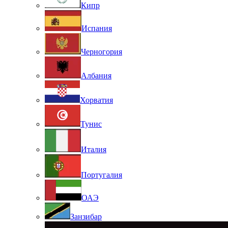
Кипр
Испания
Черногория
Албания
Хорватия
Тунис
Италия
Португалия
ОАЭ
Занзибар