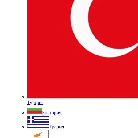
Турция
Болгария
Греция