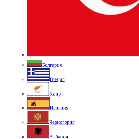
Болгария
Греция
Кипр
Испания
Черногория
Албания