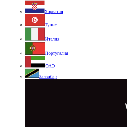
Хорватия
Тунис
Италия
Португалия
ОАЭ
Занзибар