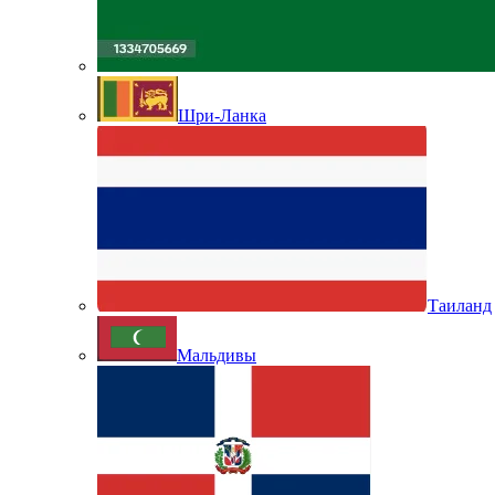
Шри-Ланка
Таиланд
Мальдивы