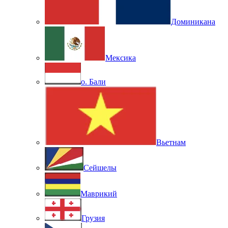
Доминикана
Мексика
о. Бали
Вьетнам
Сейшелы
Маврикий
Грузия