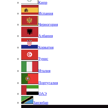
Кипр
Испания
Черногория
Албания
Хорватия
Тунис
Италия
Португалия
ОАЭ
Занзибар