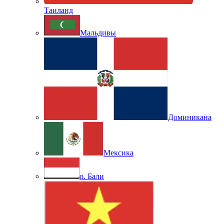
Таиланд
Мальдивы
Доминикана
Мексика
о. Бали