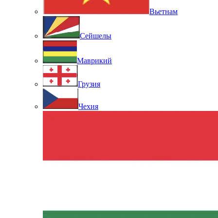
Вьетнам
Сейшелы
Маврикий
Грузия
Чехия