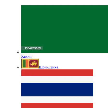
Кения
Шри-Ланка