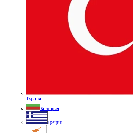
Турция
Болгария
Греция