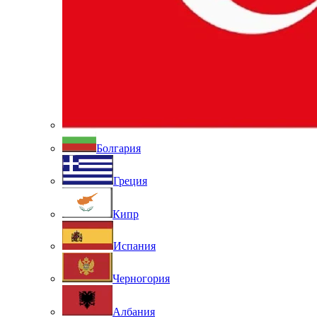
Болгария
Греция
Кипр
Испания
Черногория
Албания