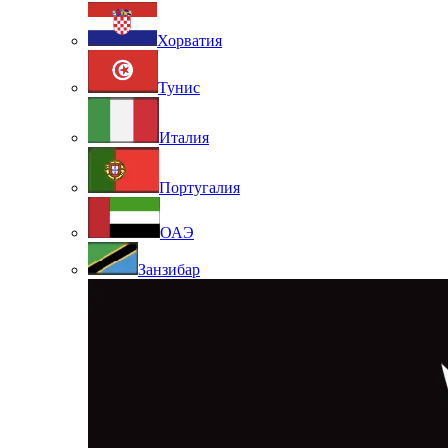
Хорватия
Тунис
Италия
Португалия
ОАЭ
Занзибар