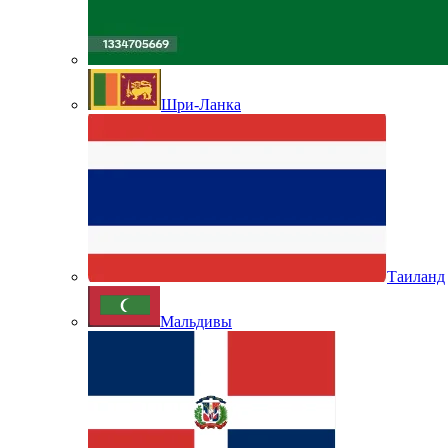
Шри-Ланка
Таиланд
Мальдивы