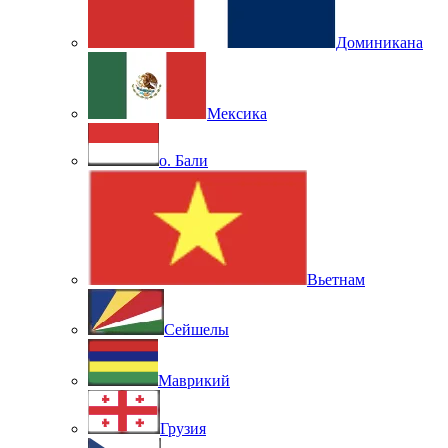
Доминикана
Мексика
о. Бали
Вьетнам
Сейшелы
Маврикий
Грузия