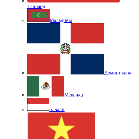
Таиланд
Мальдивы
Доминикана
Мексика
о. Бали