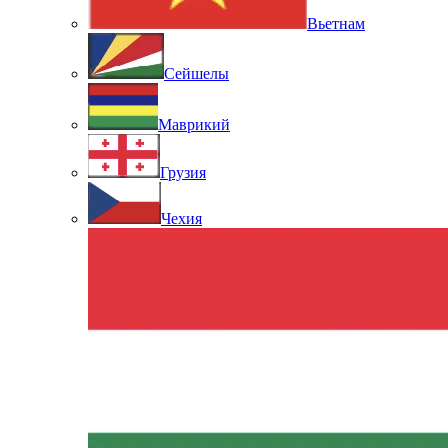
Вьетнам
Сейшелы
Маврикий
Грузия
Чехия