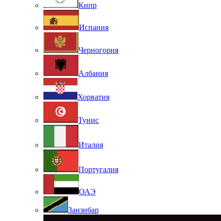
Кипр
Испания
Черногория
Албания
Хорватия
Тунис
Италия
Португалия
ОАЭ
Занзибар