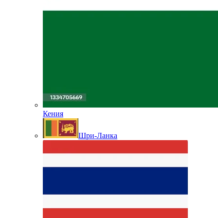
Кения
Шри-Ланка