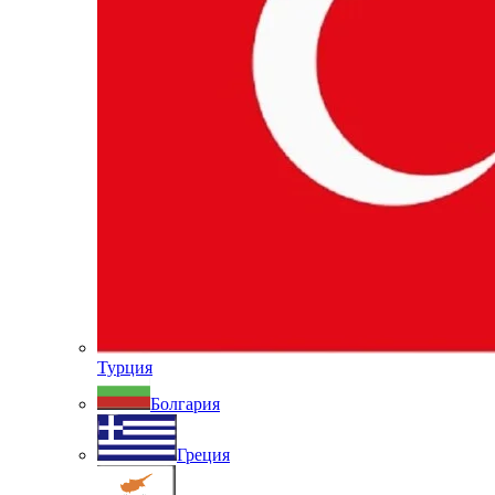
Турция
Болгария
Греция