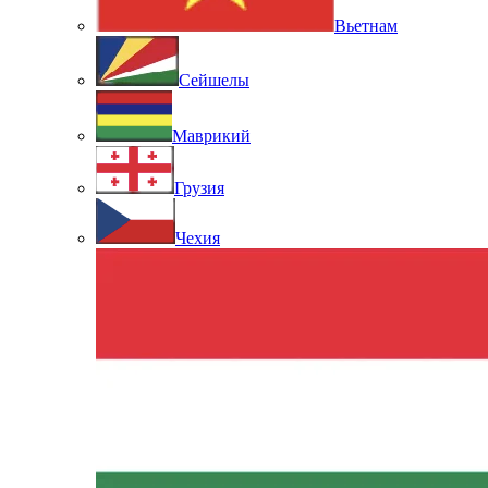
Вьетнам
Сейшелы
Маврикий
Грузия
Чехия