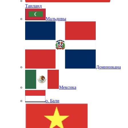
Таиланд
Мальдивы
Доминикана
Мексика
о. Бали