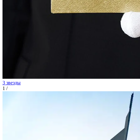
3 звезды
1
/