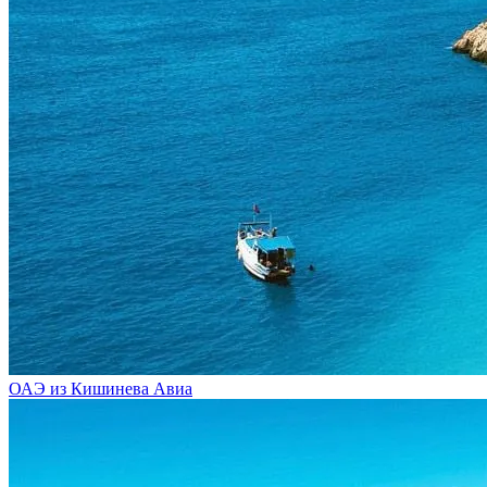
ОАЭ из Кишинева
Авиа