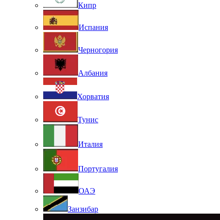
Кипр
Испания
Черногория
Албания
Хорватия
Тунис
Италия
Португалия
ОАЭ
Занзибар