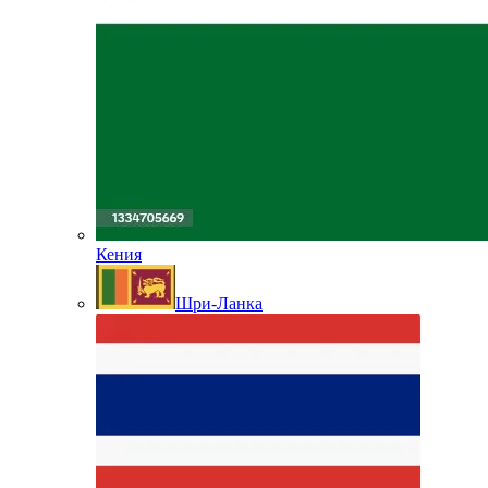
Кения
Шри-Ланка