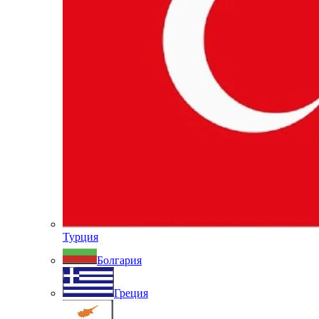
Турция
Болгария
Греция