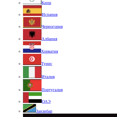
Кипр
Испания
Черногория
Албания
Хорватия
Тунис
Италия
Португалия
ОАЭ
Занзибар