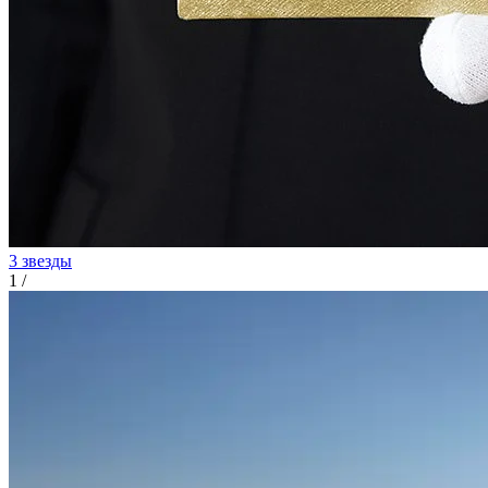
3 звезды
1
/