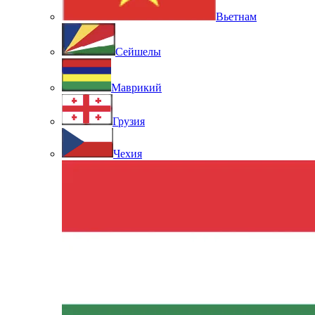
Вьетнам
Сейшелы
Маврикий
Грузия
Чехия