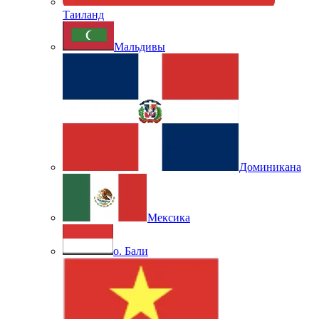
Таиланд
Мальдивы
Доминикана
Мексика
о. Бали