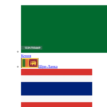
Кения
Шри-Ланка