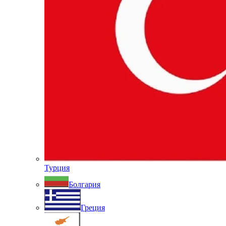
Турция
Болгария
Греция