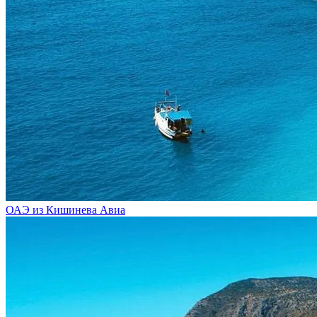
ОАЭ из Кишинева
Авиа