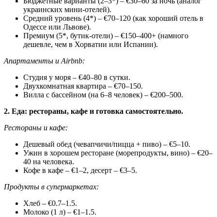
Бюджетные варианты (2–3*) – €30–60 за ночь (аналог
украинских мини-отелей).
Средний уровень (4*) – €70–120 (как хороший отель в
Одессе или Львове).
Премиум (5*, бутик-отели) – €150–400+ (намного
дешевле, чем в Хорватии или Испании).
Апартаменты и Airbnb:
Студия у моря – €40–80 в сутки.
Двухкомнатная квартира – €70–150.
Вилла с бассейном (на 6–8 человек) – €200–500.
2. Еда: рестораны, кафе и готовка самостоятельно.
Рестораны и кафе:
Дешевый обед (чевапчичи/пицца + пиво) – €5–10.
Ужин в хорошем ресторане (морепродукты, вино) – €20–
40 на человека.
Кофе в кафе – €1–2, десерт – €3–5.
Продукты в супермаркетах:
Хлеб – €0.7–1.5.
Молоко (1 л) – €1–1.5.