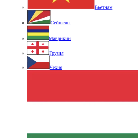
Вьетнам
Сейшелы
Маврикий
Грузия
Чехия