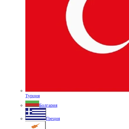
Турция
Болгария
Греция