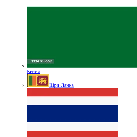
Кения
Шри-Ланка