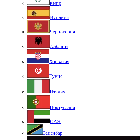
Кипр
Испания
Черногория
Албания
Хорватия
Тунис
Италия
Португалия
ОАЭ
Занзибар