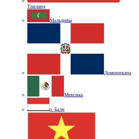
Таиланд
Мальдивы
Доминикана
Мексика
о. Бали