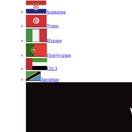
Хорватия
Тунис
Италия
Португалия
ОАЭ
Занзибар