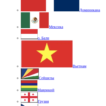
Доминикана
Мексика
о. Бали
Вьетнам
Сейшелы
Маврикий
Грузия