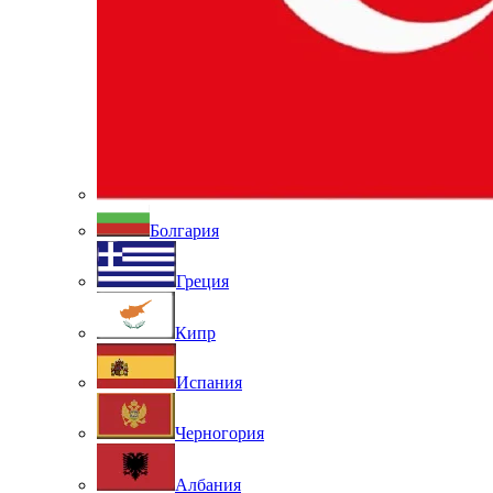
Болгария
Греция
Кипр
Испания
Черногория
Албания