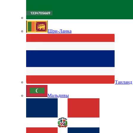
Шри-Ланка
Таиланд
Мальдивы